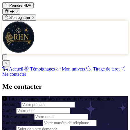
Prendre RDV
FR
S'enregistrer
Accueil
Témoignages
Mon univers
Tirage de tarot
Me contacter
Me contacter
Tous les champs marqués d'une étoile (*) sont obligatoires.
Prénom *
Nom *
Adresse e-mail *
Numéro de téléphone
Sujet *