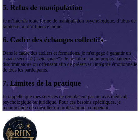
5. Refus de manipulation
Je m’interdis toute forme de manipulation psychologique, d’abus de
faiblesse ou d’influence indue.
6. Cadre des échanges collectifs
Dans le cadre des ateliers et formations, je m'engage à garantir un
espace sécurisé (
"safe space"
). Je ne tolère aucun propos haineux,
discriminatoire ou offensant afin de préserver l'intégrité émotionnelle
de tous les participants.
7. Limites de la pratique
Je rappelle que mes services ne remplacent pas un avis médical,
psychologique ou juridique. Pour ces besoins spécifiques, je
recommande de consulter un professionnel compétent.