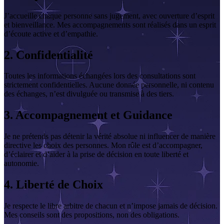
J’accueille chaque personne sans jugement, avec ouverture d’esprit
et bienveillance. Mes accompagnements sont réalisés dans un esprit
d’écoute active et d’empathie.
2. Confidentialité
Toutes les informations échangées lors des consultations sont
strictement confidentielles. Aucune donnée personnelle, ni contenu
des échanges, n’est divulguée ou transmise à des tiers.
3. Accompagnement et Guidance
Je ne prétends pas détenir la vérité absolue ni influencer de manière
directive les choix des personnes. Mon rôle est d’accompagner,
d’éclairer et d’aider à la prise de décision en toute liberté et
autonomie.
4. Liberté de Choix
Je respecte le libre arbitre de chacun et n’impose jamais de décision.
Mes conseils sont des propositions, non des obligations.